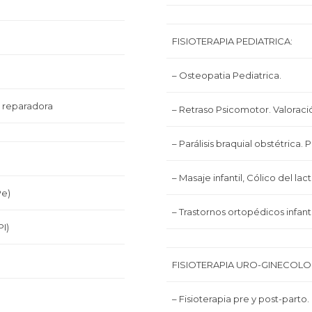
FISIOTERAPIA PEDIATRICA:
– Osteopatia Pediatrica.
 y reparadora
– Retraso Psicomotor. Valoraci
– Parálisis braquial obstétrica. Pa
– Masaje infantil, Cólico del lac
Pe)
– Trastornos ortopédicos infant
PI)
FISIOTERAPIA URO-GINECOLO
– Fisioterapia pre y post-parto.