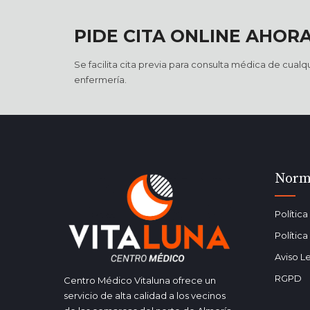
PIDE CITA ONLINE AHOR
Se facilita cita previa para consulta médica de cua
enfermería.
Norm
Polític
Polític
Aviso L
RGPD
Centro Médico Vitaluna ofrece un
servicio de alta calidad a los vecinos