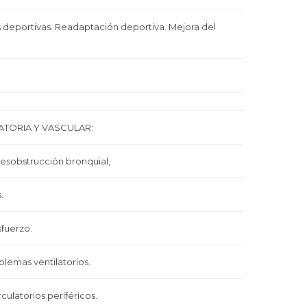
 deportivas. Readaptación deportiva. Mejora del
ATORIA Y VASCULAR:
desobstrucción bronquial,
.
sfuerzo.
blemas ventilatorios.
ulatorios periféricos.