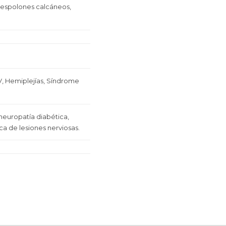
, espolones calcáneos,
V, Hemiplejías, Síndrome
 neuropatía diabética,
ca de lesiones nerviosas.