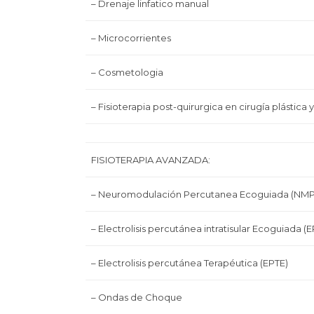
– Drenaje linfatico manual
– Microcorrientes
– Cosmetologia
– Fisioterapia post-quirurgica en cirugía plástica
FISIOTERAPIA AVANZADA:
– Neuromodulación Percutanea Ecoguiada (NM
– Electrolisis percutánea intratisular Ecoguiada (E
– Electrolisis percutánea Terapéutica (EPTE)
– Ondas de Choque