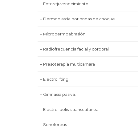
– Fotorejuvenecimiento
– Dermoplastia por ondas de choque
– Microdermoabrasión
– Radiofrecuencia facial y corporal
– Presoterapia multicamara
– Electrolifting
– Gimnasia pasiva.
– Electrolipolisis transcutanea
– Sonoforesis