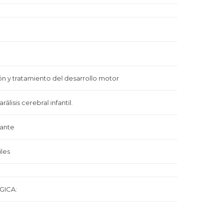
ón y tratamiento del desarrollo motor
rálisis cerebral infantil.
tante
iles
GICA: