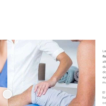
L
fí
al
di
do
ej
ma
El
fo
co