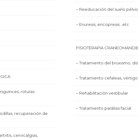
– Reeducación del suelo pélv
– Enuresis, encopresis…etc
FISIOTERAPIA CRANEOMANDI
– Tratamiento del bruxismo, di
GICA:
– Tratamiento cefaleas, vértigo
esguinces, roturas
– Rehabilitación vestibular
– Tratamiento parálisis facial
rodillas, recuperación de
tritis, cervicalgias,