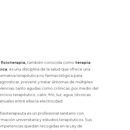
a
fisioterapia,
también conocida como
terapia
sica
,
es una disciplina de la salud que ofrece una
ternativa terapéutica no farmacológica para
agnosticar, prevenir y tratar síntomas de múltiples
lencias, tanto agudas como crónicas, por medio del
ercicio terapéutico, calor, frío, luz, agua, técnicas
nuales entre ellas la electricidad.
 fisioterapeuta es un profesional sanitario con
rmación universitaria y estudios terapéuticos. Sus
mpetencias quedan recogidas en la Ley de