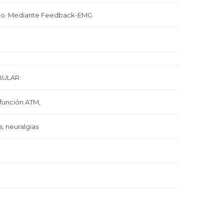
ico. Mediante Feedback-EMG
BULAR:
sfunción ATM,
s, neuralgias