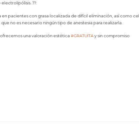
lectrolipólisis.
?
?
en pacientes con grasa localizada de difícil eliminación, así como celu
lo que no es necesario ningún tipo de anestesia para realizarla.
 ofrecemos una valoración estética
#
GRATUITA
y sin compromiso