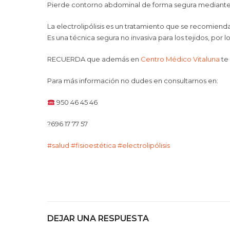
Pierde contorno abdominal de forma segura mediante e
La electrolipólisis es un tratamiento que se recomienda 
Es una técnica segura no invasiva para los tejidos, por 
RECUERDA que además en
Centro Médico Vitaluna
te
Para más información no dudes en consultarnos en:
950 46 45 46
?
696 17 77 57
#
salud
#
fisioestética
#
electrolipólisis
DEJAR UNA RESPUESTA